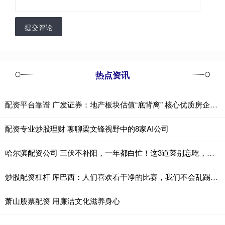
提交评论
热点资讯
配资平台靠谱 广发证券：地产板块估值“底背离” 核心优质房企具备长期配置价值
配资专业炒股理财 聊聊梁文锋视野中的8家AI公司
哈尔滨配资公司 三伏不补阳，一年都白忙！这3道菜别忘吃，补阳健脾
炒股配资杠杆 库巴西：人们喜欢看干净的比赛，我们不会乱踢人，赢得起也输得起
萧山股票配资 用廉洁文化滋养身心