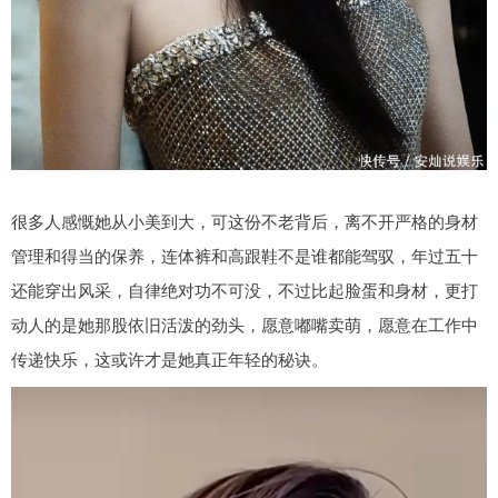
很多人感慨她从小美到大，可这份不老背后，离不开严格的身材
管理和得当的保养，连体裤和高跟鞋不是谁都能驾驭，年过五十
还能穿出风采，自律绝对功不可没，不过比起脸蛋和身材，更打
动人的是她那股依旧活泼的劲头，愿意嘟嘴卖萌，愿意在工作中
传递快乐，这或许才是她真正年轻的秘诀。