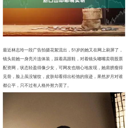
最近林志玲一段广告拍摄花絮流出，51岁的她又在网上刷屏了，
镜头前她一身亮片连体装，踩着高跟鞋，对着镜头嘟嘴卖萌股票
配资网，状态轻盈得像少女，可网友也细心地发现，她肩膀瘦得
见骨，脸上虽没皱纹，皮肤却看得出松弛的痕迹，果然岁月对谁
都公平，只不过有人格外努力罢了。