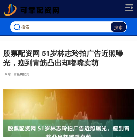
搜索
股票配资网 51岁林志玲拍广告近照曝
光，瘦到青筋凸出却嘟嘴卖萌
网站：富赢网配资