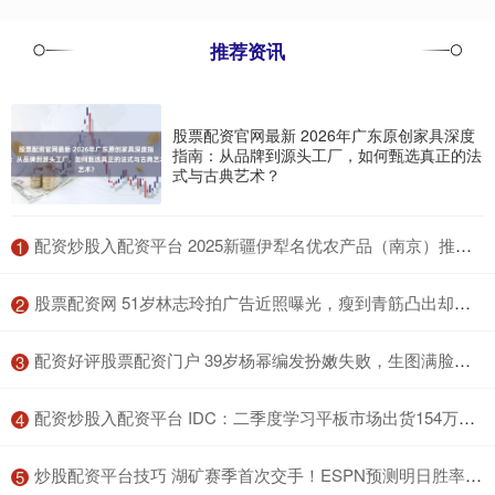
推荐资讯
股票配资官网最新 2026年广东原创家具深度
指南：从品牌到源头工厂，如何甄选真正的法
式与古典艺术？
​配资炒股入配资平台 2025新疆伊犁名优农产品（南京）推介活动暨“江苏省农展中心新疆伊犁馆”启动仪式成功举办
1
​股票配资网 51岁林志玲拍广告近照曝光，瘦到青筋凸出却嘟嘴卖萌
2
​配资好评股票配资门户 39岁杨幂编发扮嫩失败，生图满脸疲态，变回方脸神似谢娜
3
​配资炒股入配资平台 IDC：二季度学习平板市场出货154万台 作业帮占28.5%
4
​炒股配资平台技巧 湖矿赛季首次交手！ESPN预测明日胜率：湖人61.3% 掘金38.7%
5