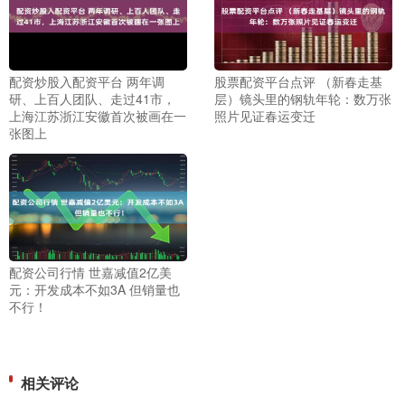
配资炒股入配资平台 两年调
股票配资平台点评 （新春走基
研、上百人团队、走过41市，
层）镜头里的钢轨年轮：数万张
上海江苏浙江安徽首次被画在一
照片见证春运变迁
张图上
配资公司行情 世嘉减值2亿美
元：开发成本不如3A 但销量也
不行！
相关评论