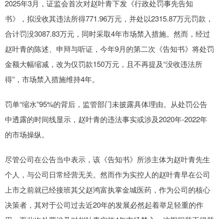
2025年3月，证监会首次对赵叶青下发《行政处罚事先告知
书》，拟没收其违法所得771.96万元，并处以2315.87万元罚款，
合计罚没3087.83万元，同时采取4年市场禁入措施。然而，经过
赵叶青的陈述、申辩与听证，今年9月的第二次《告知书》将处罚
金额大幅缩减，改为仅罚款150万元，且不再提及“没收违法所
得”，市场禁入措施维持4年。
罚单“缩水”95%的背后，监管部门未披露具体理由。从处罚公告
中透露的时间线显示，赵叶青的违法事实或涉及2020年-2022年
的市场操纵。
尽管公司在公告当中表示，该《告知书》所涉主体为赵叶青先生
个人，与公司日常经营无关。然而作为实控人的赵叶青早在公司
上市之前就已经接班其父赵鸿富执掌金城医药，作为公司的核心
决策者，其对于公司过去近20年的发展必然起着举足轻重的作