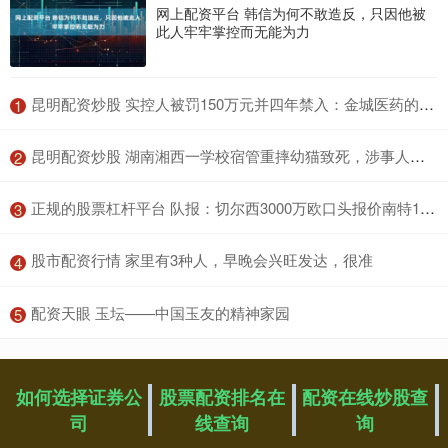
网上配资平台 韩信为何不敢造反，只因他被
此人牢牢掌控而无能为力
​昆明配资炒股 实控人被罚150万元并四年禁入：金城医药的治理失效与业绩困局
1
​昆明配资炒股 湖南湘西一学校宿管重摔幼猫致死，涉事人员已被辞退
2
​正规的股票杠杆平台 队报：切尔西3000万欧口头报价南特18岁后卫塔蒂，交易时间紧迫
3
​股市配资行情 家里有3种人，早晚会兴旺发达，很准
4
​配资天眼 玉坛——中国玉友的精神家园
5
如何选择证券公
股票配资排名在
配资在线炒股查
司
线查询
询