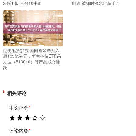
28分6板 三分10中6
电诈 被抓时流水已超千万
昆明配资炒股 南向资金净买入
超165亿港元，恒生科技ETF易
方达（513010）等产品成交活
跃
相关评论
本文评分
*
评论内容
*