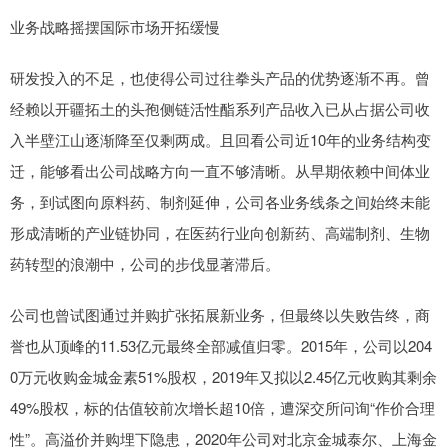
业务战略摇摆国际市场开拓缓慢
研发投入的不足，也使得公司过往拳头产品的优势逐渐不再。曾
经赖以开疆拓土的头孢侧链活性酯系列产品收入已从占据公司收
入半壁江山逐渐降至仅剩两成。且回看公司近10年的业务结构变
迁，能够看出公司战略方向一直不够清晰。从早期依赖中间体业
务，到试图向原料药、制剂延伸，公司各业务线条之间始终未能
形成清晰的产业链协同，在医药行业向创新药、高端制剂、生物
药转型的浪潮中，公司的步伐显著滞后。
公司也曾试图通过并购扩张拓展新业务，但最终以失败告终，商
誉也从顶峰的11.53亿元最终全部减值归零。2015年，公司以204
0万元收购金城金素51%股权，2019年又拟以2.45亿元收购其剩余
49%股权，标的估值较前次增长超10倍，遭深交所问询“作价合理
性”。高溢价并购埋下隐患，2020年公司对北京金城泰尔、上海金