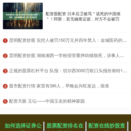
配资股配资 日本后卫被骂＂该死的中国佬
＂！阿斯：若无确凿证据，对方不会被罚
​昆明配资炒股 实控人被罚150万元并四年禁入：金城医药的治理失效与业绩困局
1
​昆明配资炒股 湖南湘西一学校宿管重摔幼猫致死，涉事人员已被辞退
2
​正规的股票杠杆平台 队报：切尔西3000万欧口头报价南特18岁后卫塔蒂，交易时间紧迫
3
​股市配资行情 家里有3种人，早晚会兴旺发达，很准
4
​配资天眼 玉坛——中国玉友的精神家园
5
如何选择证券公
股票配资排名在
配资在线炒股查