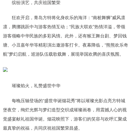
缤纷演艺，共庆祖国繁荣
狂欢开启，青岛方特将化身欢乐的海洋：“南桩舞狮”威风凛
凛，腾挪跳跃中与游客热情互动；“民族大联欢”热情洋溢，带领
游客领略中华民族的多彩风情。此外，还有猴王舞台剧、梦回钱
塘、小丑嘉年华等精彩演出邀游客打卡。夜幕降临，“熊熊欢乐奇
航”梦幻启航，巡游队伍载歌载舞，展现举国欢腾的喜庆氛围。
璀璨焰火，礼赞盛世中华
每晚压轴登场的“盛世华诞烟花秀”将以璀璨光影点亮方特城
堡夜空，绚烂光辉与梦幻造型交织成璀璨画卷，用震撼人心的视
觉盛宴献礼祖国华诞。烟花映照下，游客们的笑容与欢呼汇聚成
最真挚的祝福，共同庆祝祖国繁荣昌盛。