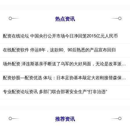
热点资讯
配资在线论坛 中国央行公开市场今日净回笼2015亿元人民币
在线配资软件 停运8年，这款80、90后熟悉的产品宣布回归
场外配资 泽连斯基亲手断送了乌军的大好局面，无论是改革派的费多罗夫还是传统派的
配资炒股—配资优选 体坛：日本足协基本敲定大岩刚接替森保一 明年三月上任
专业配资论坛资讯 多部门联合部署安全生产“打非治违”
推荐资讯