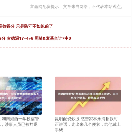
富赢网配资提示：文章来自网络，不代表本站观点。
高效得分 只是防守不如以前了
 古德温17+4+6 周琦&麦基合计7中0
 湖南湘西一学校宿管
昆明配资炒股 慈善家林永海捐款时
死，涉事人员已被辞退
正讲话，走出来几个便衣，给他戴上
手铐