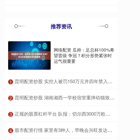
推荐资讯
网络配资 瓜帅：足总杯100%希
望晋级 争冠？积分形势紧张时
运气很重要
​昆明配资炒股 实控人被罚150万元并四年禁入：金城医药的治理失效与业绩困局
1
​昆明配资炒股 湖南湘西一学校宿管重摔幼猫致死，涉事人员已被辞退
2
​正规的股票杠杆平台 队报：切尔西3000万欧口头报价南特18岁后卫塔蒂，交易时间紧迫
3
​股市配资行情 家里有3种人，早晚会兴旺发达，很准
4