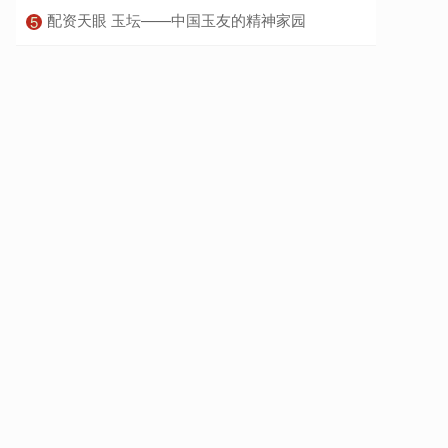
​配资天眼 玉坛——中国玉友的精神家园
5