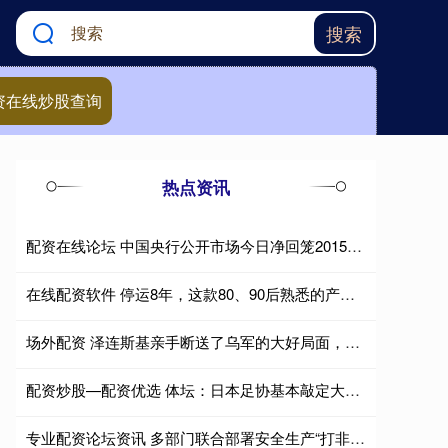
搜索
资在线炒股查询
热点资讯
配资在线论坛 中国央行公开市场今日净回笼2015亿元人民币
在线配资软件 停运8年，这款80、90后熟悉的产品宣布回归
场外配资 泽连斯基亲手断送了乌军的大好局面，无论是改革派的费多罗夫还是传统派的
配资炒股—配资优选 体坛：日本足协基本敲定大岩刚接替森保一 明年三月上任
专业配资论坛资讯 多部门联合部署安全生产“打非治违”